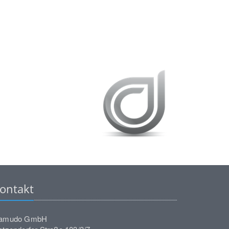
ontakt
amudo GmbH