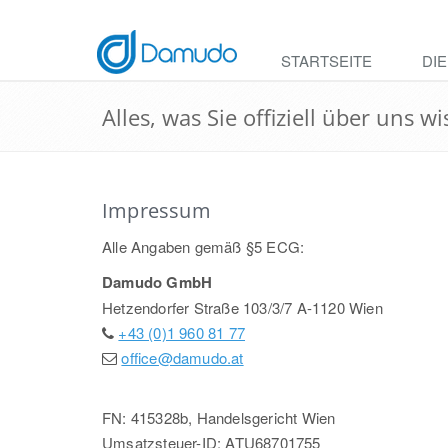
STARTSEITE
DI
Alles, was Sie offiziell über uns 
Impressum
Alle Angaben gemäß §5 ECG:
Damudo GmbH
Hetzendorfer Straße 103/3/7 A-1120 Wien
+43 (0)1 960 81 77
office@damudo.at
FN: 415328b, Handelsgericht Wien
Umsatzsteuer-ID: ATU68701755