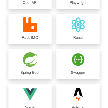
OpenAPI
Playwright
RabbitMQ
React
Spring Boot
Swagger
Vue.js
Astro.js