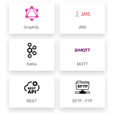
GraphQL
JMS
Kafka
MQTT
REST
SFTP / FTP