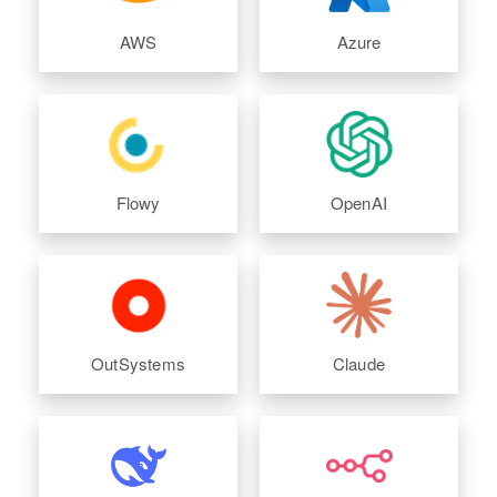
AWS
Azure
Flowy
OpenAI
OutSystems
Claude